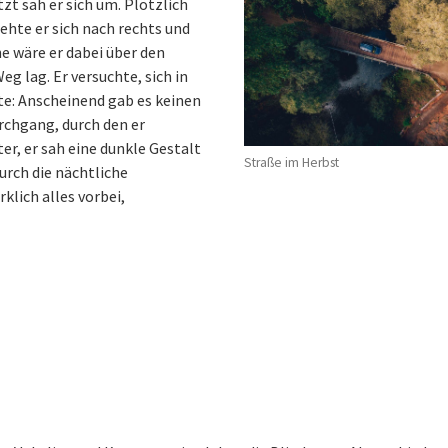
zt sah er sich um. Plötzlich
ehte er sich nach rechts und
 wäre er dabei über den
g lag. Er versuchte, sich in
te: Anscheinend gab es keinen
rchgang, durch den er
er, er sah eine dunkle Gestalt
Straße im Herbst
urch die nächtliche
klich alles vorbei,