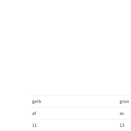
gelb
grün
af
av
11
13