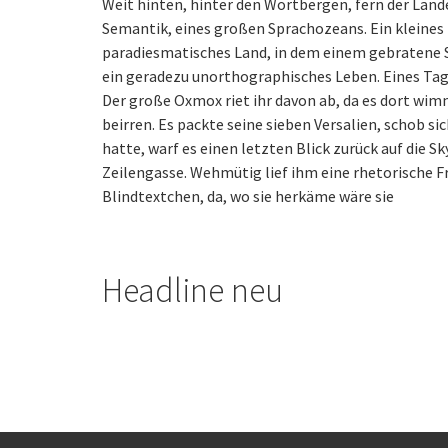
Weit hinten, hinter den Wortbergen, fern der Län
Semantik, eines großen Sprachozeans. Ein kleines B
paradiesmatisches Land, in dem einem gebratene Sa
ein geradezu unorthographisches Leben. Eines Tage
Der große Oxmox riet ihr davon ab, da es dort wi
beirren. Es packte seine sieben Versalien, schob si
hatte, warf es einen letzten Blick zurück auf die 
Zeilengasse. Wehmütig lief ihm eine rhetorische F
Blindtextchen, da, wo sie herkäme wäre sie
Headline neu