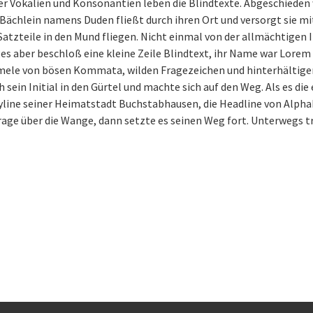
der Vokalien und Konsonantien leben die Blindtexte. Abgeschieden
ächlein namens Duden fließt durch ihren Ort und versorgt sie mit 
tzteile in den Mund fliegen. Nicht einmal von der allmächtigen 
s aber beschloß eine kleine Zeile Blindtext, ihr Name war Lorem
mmele von bösen Kommata, wilden Fragezeichen und hinterhältigen 
ch sein Initial in den Gürtel und machte sich auf den Weg. Als es 
Skyline seiner Heimatstadt Buchstabhausen, die Headline von Alpha
rage über die Wange, dann setzte es seinen Weg fort. Unterwegs tr