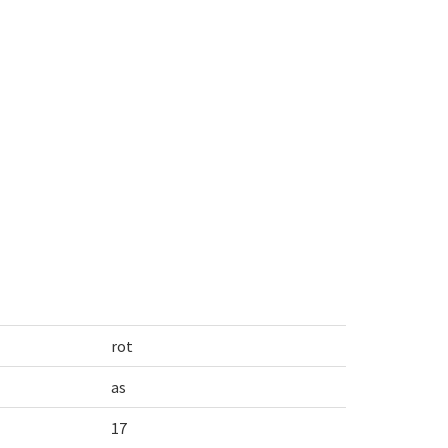
rot
as
17