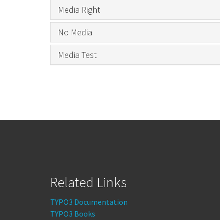
Media Right
No Media
Media Test
Related Links
TYPO3 Documentation
TYPO3 Books