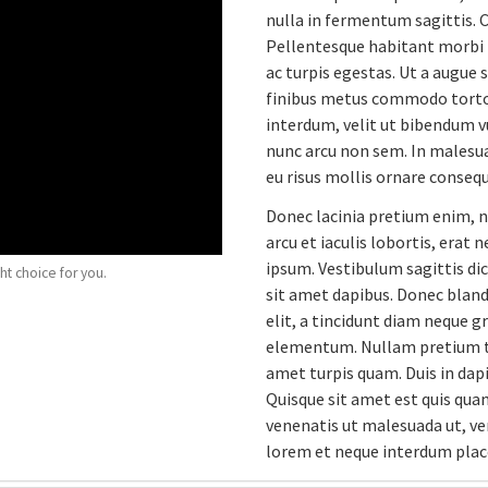
nulla in fermentum sagittis. 
Pellentesque habitant morbi 
ac turpis egestas. Ut a augue 
finibus metus commodo tortor
interdum, velit ut bibendum v
nunc arcu non sem. In malesua
eu risus mollis ornare consequ
Donec lacinia pretium enim, n
arcu et iaculis lobortis, erat 
ipsum. Vestibulum sagittis dic
ht choice for you.
sit amet dapibus. Donec blandit
elit, a tincidunt diam neque g
elementum. Nullam pretium tinc
amet turpis quam. Duis in dapi
Quisque sit amet est quis qua
venenatis ut malesuada ut, ven
lorem et neque interdum plac