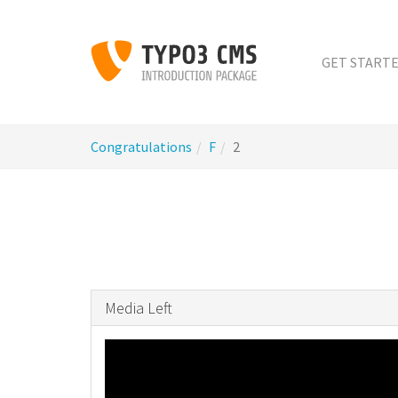
Skip
to
main
GET START
content
You
Congratulations
F
2
are
here:
Media Left