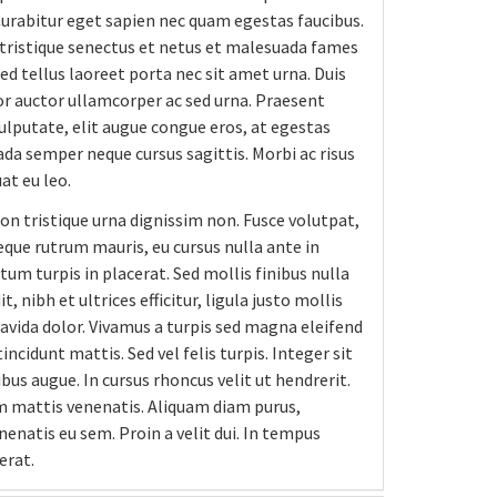
Curabitur eget sapien nec quam egestas faucibus.
tristique senectus et netus et malesuada fames
sed tellus laoreet porta nec sit amet urna. Duis
 auctor ullamcorper ac sed urna. Praesent
ulputate, elit augue congue eros, at egestas
da semper neque cursus sagittis. Morbi ac risus
at eu leo.
on tristique urna dignissim non. Fusce volutpat,
neque rutrum mauris, eu cursus nulla ante in
tum turpis in placerat. Sed mollis finibus nulla
, nibh et ultrices efficitur, ligula justo mollis
ravida dolor. Vivamus a turpis sed magna eleifend
idunt mattis. Sed vel felis turpis. Integer sit
bus augue. In cursus rhoncus velit ut hendrerit.
m mattis venenatis. Aliquam diam purus,
enatis eu sem. Proin a velit dui. In tempus
erat.