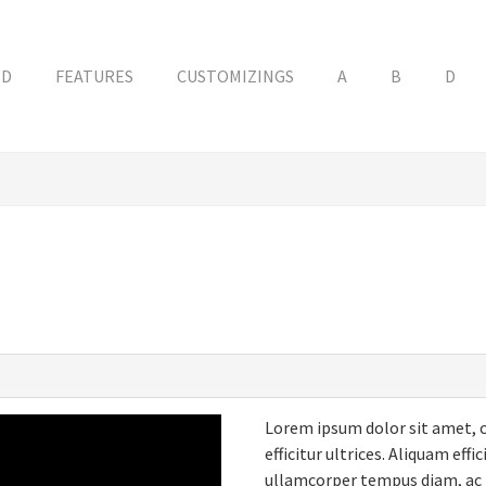
ED
FEATURES
CUSTOMIZINGS
A
B
D
Lorem ipsum dolor sit amet, c
efficitur ultrices. Aliquam eff
ullamcorper tempus diam, ac 