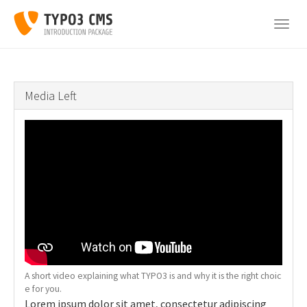
Skip
to
Togg
main
navig
content
Media Left
A short video explaining what TYPO3 is and why it is the right choic
e for you.
Lorem ipsum dolor sit amet, consectetur adipiscing