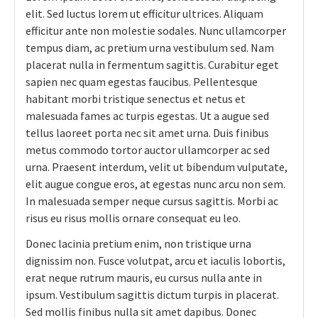
elit. Sed luctus lorem ut efficitur ultrices. Aliquam
efficitur ante non molestie sodales. Nunc ullamcorper
tempus diam, ac pretium urna vestibulum sed. Nam
placerat nulla in fermentum sagittis. Curabitur eget
sapien nec quam egestas faucibus. Pellentesque
habitant morbi tristique senectus et netus et
malesuada fames ac turpis egestas. Ut a augue sed
tellus laoreet porta nec sit amet urna. Duis finibus
metus commodo tortor auctor ullamcorper ac sed
urna. Praesent interdum, velit ut bibendum vulputate,
elit augue congue eros, at egestas nunc arcu non sem.
In malesuada semper neque cursus sagittis. Morbi ac
risus eu risus mollis ornare consequat eu leo.
Donec lacinia pretium enim, non tristique urna
dignissim non. Fusce volutpat, arcu et iaculis lobortis,
erat neque rutrum mauris, eu cursus nulla ante in
ipsum. Vestibulum sagittis dictum turpis in placerat.
Sed mollis finibus nulla sit amet dapibus. Donec